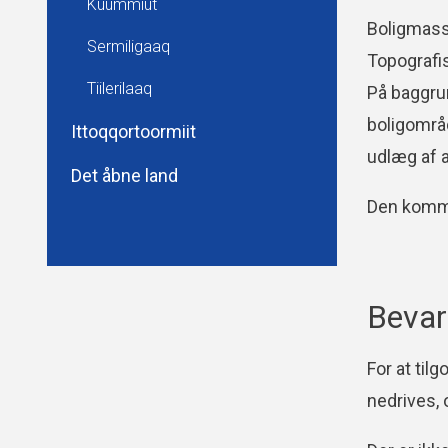
Kuummiut
Boligmass
Sermiligaaq
Topografi
Tiilerilaaq
På baggrun
boligområd
Ittoqqortoormiit
udlæg af a
Det åbne land
Den kommu
Bevar
For at ti
nedrives, 