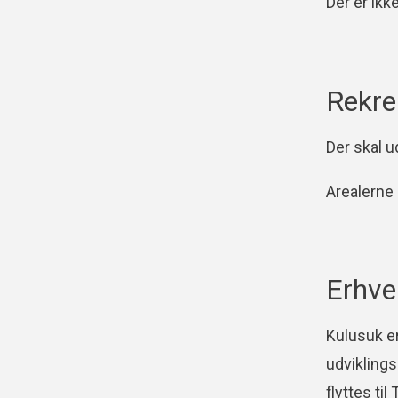
Der er ikk
Rekre
Der skal 
Arealerne
Erhve
Kulusuk er
udvikling
flyttes til