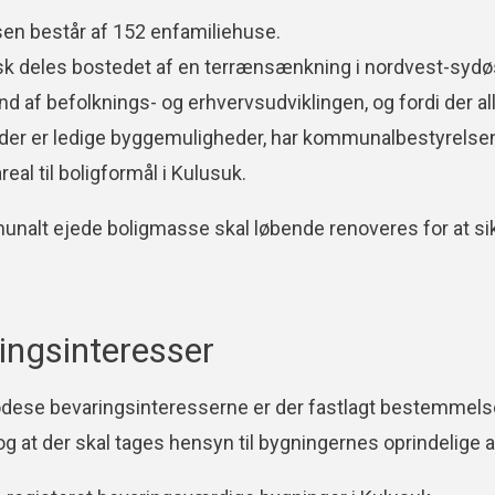
en består af 152 enfamiliehuse.
sk deles bostedet af en terrænsænkning i nordvest-sydø
d af befolknings- og erhvervsudviklingen, og fordi der a
er er ledige byggemuligheder, har kommunalbestyrelsen v
real til boligformål i Kulusuk.
nalt ejede boligmasse skal løbende renoveres for at sik
ingsinteresser
lgodese bevaringsinteresserne er der fastlagt bestemmel
og at der skal tages hensyn til bygningernes oprindelige a