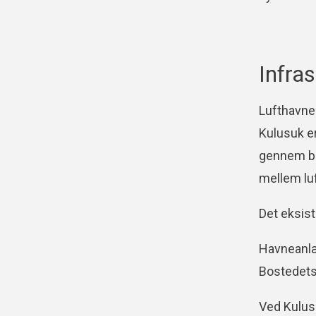
Infras
Lufthavnen
Kulusuk er
gennem bo
mellem lu
Det eksist
Havneanlæ
Bostedets
Ved Kulus