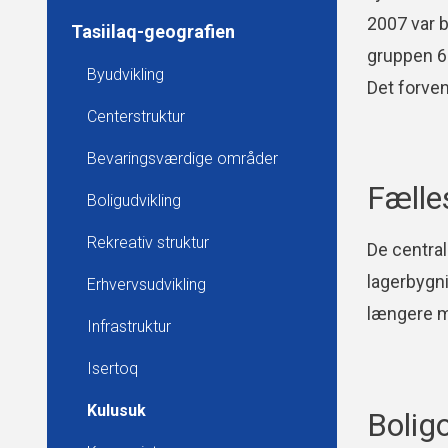
2007 var b
Tasiilaq-geografien
gruppen 65
Byudvikling
Det forven
Centerstruktur
Bevaringsværdige områder
Fælle
Boligudvikling
Rekreativ struktur
De central
lagerbygni
Erhvervsudvikling
længere mo
Infrastruktur
Isertoq
Kulusuk
Bolig