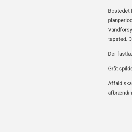
Bostedet f
planperio
Vandforsy
tapsted. 
Der fastl
Gråt spild
Affald ska
afbrændin