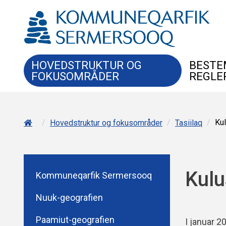
HOVEDSTRUKTUR OG
BESTE
FOKUSOMRÅDER
REGLE
/
/
/
Ku
Hovedstruktur og fokusområder
Tasiilaq
Kul
Kommuneqarfik Sermersooq
Nuuk-geografien
Paamiut-geografien
I januar 2