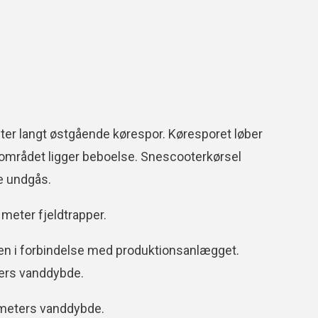
eter langt østgående kørespor. Køresporet løber
området ligger beboelse. Snescooterkørsel
e undgås.
 meter fjeldtrapper.
en i forbindelse med produktionsanlægget.
ters vanddybde.
 meters vanddybde.