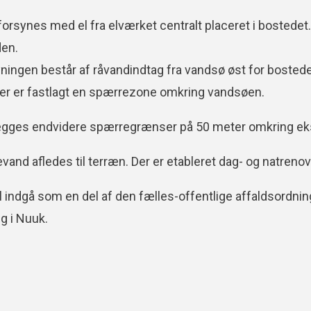
orsynes med el fra elværket centralt placeret i bostede
den.
ningen består af råvandindtag fra vandsø øst for bosted
Der er fastlagt en spærrezone omkring vandsøen.
ægges endvidere spærregrænser på 50 meter omkring ek
evand afledes til terræn. Der er etableret dag- og natre
l indgå som en del af den fælles-offentlige affaldsordning
g i Nuuk.