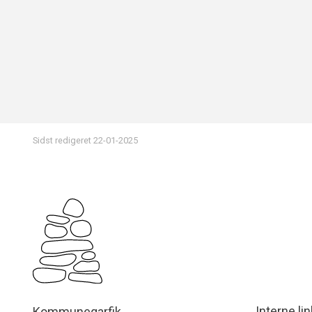
Sidst redigeret
22-01-2025
Interne li
Kommuneqarfik