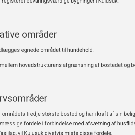
e registeret bevaringsværdige bygninger i Kulusuk.
ative områder
udlægges egnede området til hundehold.
 mellem hovedstrukturens afgrænsning af bostedet og bo
rvsområder
 områdets tredje største bosted og har i kraft af sin be
smæssige fordele i forbindelse med afsætning af husflid
 Tasiilaq, vil Kulusuk givetvis miste disse fordele.