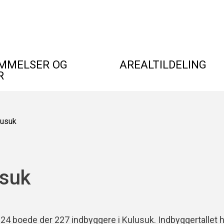
MMELSER OG
AREALTILDELING
R
lusuk
usuk
024 boede der 227 indbyggere i Kulusuk. Indbyggertallet 