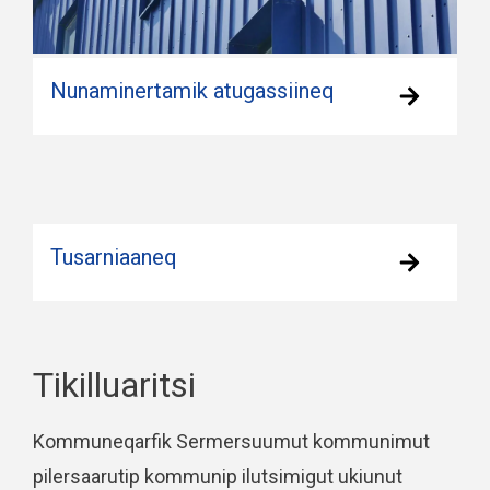
Nunaminertamik atugassiineq
Tusarniaaneq
Tikilluaritsi
Kommuneqarfik Sermersuumut kommunimut
pilersaarutip kommunip ilutsimigut ukiunut