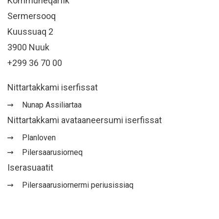
Kommuneqarfik
Sermersooq
Kuussuaq 2
3900 Nuuk
+299 36 70 00
Nittartakkami iserfissat
Nunap Assiliartaa
Nittartakkami avataaneersumi iserfissat
Planloven
Pilersaarusiorneq
Iserasuaatit
Pilersaarusiornermi periusissiaq