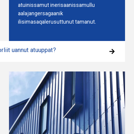
atuinissamut inerisaanissamullu
aalajangersagaanik
ilisimasaqalerusuttunut tamanut.
orliit uannut atuuppat?