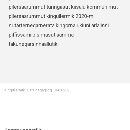
pilersaarummut tunngasut kiisalu kommunimut
pilersaarummut kingullermik 2020-mi
nutarterneqarnerata kingorna ukiuni arlalinni
piffissami pisimasut aamma
takuneqarsinnaallutik.
Kingullermik iluarsineqarpoq
19-03-2025