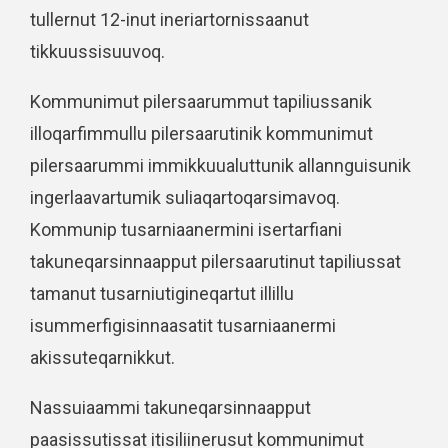
tullernut 12-inut ineriartornissaanut
tikkuussisuuvoq.
Kommunimut pilersaarummut tapiliussanik
illoqarfimmullu pilersaarutinik kommunimut
pilersaarummi immikkuualuttunik allannguisunik
ingerlaavartumik suliaqartoqarsimavoq.
Kommunip tusarniaanermini isertarfiani
takuneqarsinnaapput pilersaarutinut tapiliussat
tamanut tusarniutigineqartut illillu
isummerfigisinnaasatit tusarniaanermi
akissuteqarnikkut.
Nassuiaammi takuneqarsinnaapput
paasissutissat itisiliinerusut kommunimut