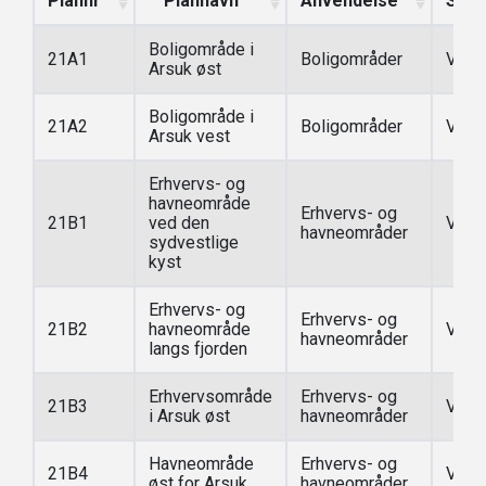
Plannr
Plannavn
Anvendelse
Stat
Boligområde i
21A1
Boligområder
Vedt
Arsuk øst
Boligområde i
21A2
Boligområder
Vedt
Arsuk vest
Erhvervs- og
havneområde
Erhvervs- og
21B1
ved den
Vedt
havneområder
sydvestlige
kyst
Erhvervs- og
Erhvervs- og
21B2
havneområde
Vedt
havneområder
langs fjorden
Erhvervsområde
Erhvervs- og
21B3
Vedt
i Arsuk øst
havneområder
Havneområde
Erhvervs- og
21B4
Vedt
øst for Arsuk
havneområder