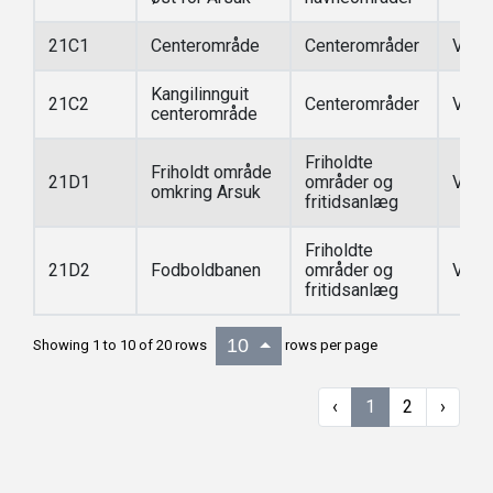
21C1
Centerområde
Centerområder
Vedt
Kangilinnguit
21C2
Centerområder
Vedt
centerområde
Friholdte
Friholdt område
21D1
områder og
Vedt
omkring Arsuk
fritidsanlæg
Friholdte
21D2
Fodboldbanen
områder og
Vedt
fritidsanlæg
10
Showing 1 to 10 of 20 rows
rows per page
‹
1
2
›