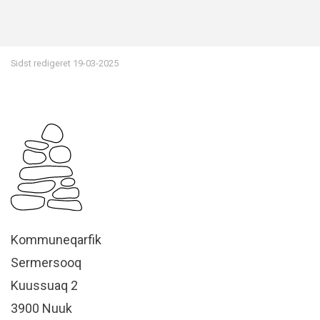
Sidst redigeret
19-03-2025
Kommuneqarfik
Sermersooq
Kuussuaq 2
3900 Nuuk