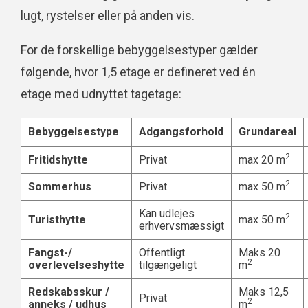
lugt, rystelser eller på anden vis.
For de forskellige bebyggelsestyper gælder
følgende, hvor 1,5 etage er defineret ved én
etage med udnyttet tagetage:
Bebyggelsestype
Adgangs
forhold
Grundareal
2
Fritidshytte
Privat
max 20 m
2
Sommerhus
Privat
max 50 m
Kan udlejes
2
Turisthytte
max 50 m
erhvervsmæssigt
Fangst-
/
Offentligt
Maks 20
2
overlevelseshytte
tilgængeligt
m
Redskabsskur /
Maks 12,5
Privat
2
anneks / udhus
m