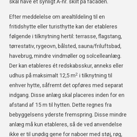
skal have et synligt A-nr. skilt på facaden.
Efter meddelelse om arealtildeling til en
fritidshytte eller turisthytte kan der etableres
følgende i tilknytning hertil: terrasse, flagstang,
tørrestativ, rygeovn, bålsted, sauna/friluftsbad,
havebrug, mindre vindmøller og solcelleanlæg.
Der kan etableres ét redskabsskur, anneks eller
2
udhus på maksimalt 12,5 m
i tilknytning til
enhver hytte, såfremt det opføres med separat
indgang. Disse anlæg skal placeres inden for en
afstand af 15 m til hytten. Dette regnes fra
bebyggelsens yderste fremspring. Disse mindre
anlæg må kun etableres, så de ved anvendelse
ikke er til unødig gene for naboer med støj, røg,