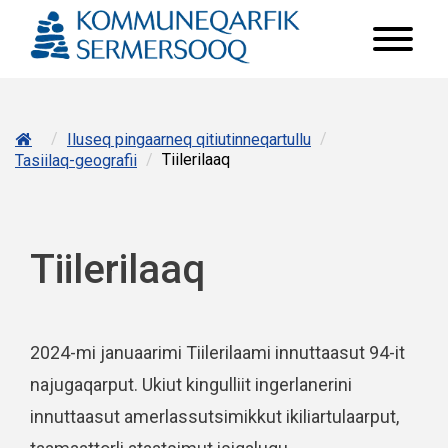
/
/
Iluseq pingaarneq qitiutinneqartullu
/
Tiilerilaaq
Tasiilaq-geografii
Tiilerilaaq
2024-mi januaarimi Tiilerilaami innuttaasut 94-it
najugaqarput. Ukiut kingulliit ingerlanerini
innuttaasut amerlassutsimikkut ikiliartulaarput,