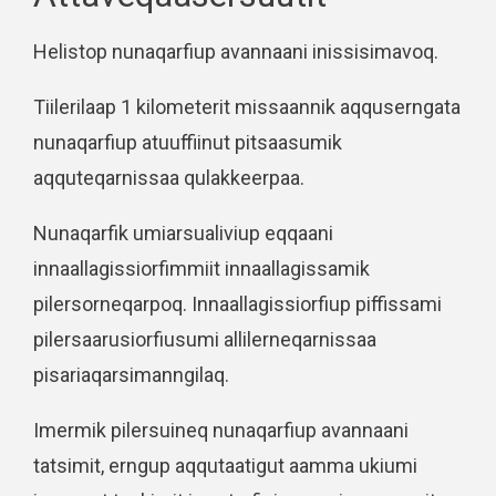
Helistop nunaqarfiup avannaani inissisimavoq.
Tiilerilaap 1 kilometerit missaannik aqquserngata
nunaqarfiup atuuffiinut pitsaasumik
aqquteqarnissaa qulakkeerpaa.
Nunaqarfik umiarsualiviup eqqaani
innaallagissiorfimmiit innaallagissamik
pilersorneqarpoq. Innaallagissiorfiup piffissami
pilersaarusiorfiusumi allilerneqarnissaa
pisariaqarsimanngilaq.
Imermik pilersuineq nunaqarfiup avannaani
tatsimit, erngup aqqutaatigut aamma ukiumi