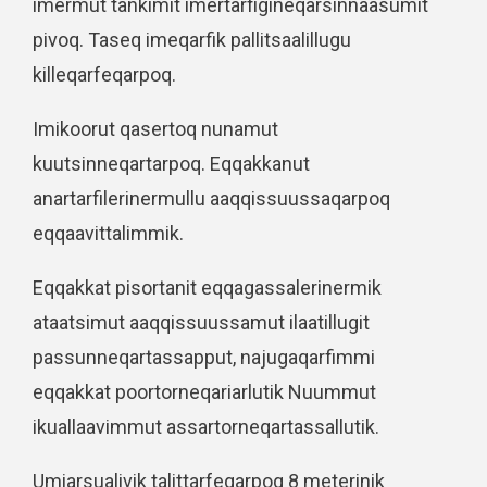
imermut tankimit imertarfigineqarsinnaasumit
pivoq. Taseq imeqarfik pallitsaalillugu
killeqarfeqarpoq.
Imikoorut qasertoq nunamut
kuutsinneqartarpoq. Eqqakkanut
anartarfilerinermullu aaqqissuussaqarpoq
eqqaavittalimmik.
Eqqakkat pisortanit eqqagassalerinermik
ataatsimut aaqqissuussamut ilaatillugit
passunneqartassapput, najugaqarfimmi
eqqakkat poortorneqariarlutik Nuummut
ikuallaavimmut assartorneqartassallutik.
Umiarsualivik talittarfeqarpoq 8 meterinik