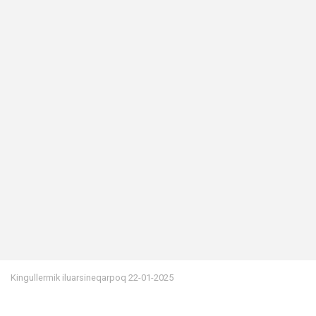
Kingullermik iluarsineqarpoq
22-01-2025