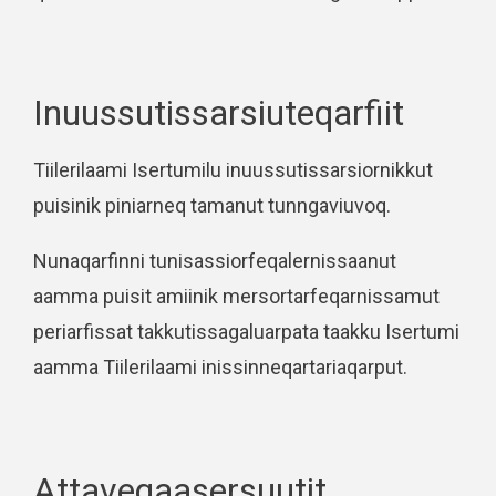
Inuussutissarsiuteqarfiit
Tiilerilaami Isertumilu inuussutissarsiornikkut
puisinik piniarneq tamanut tunngaviuvoq.
Nunaqarfinni tunisassiorfeqalernissaanut
aamma puisit amiinik mersortarfeqarnissamut
periarfissat takkutissagaluarpata taakku Isertumi
aamma Tiilerilaami inissinneqartariaqarput.
Attaveqaasersuutit