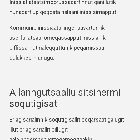
Inissiat ataatsimoorussaqarfinnut qanillutik
nunaqarfiup qeqqata nalaani inissisimapput.
Kommunip inissiaatai ingerlaavartumik
aserfallatsaaliorneqassapput inissianik
piffissamut naleqquttunik peqarnissaa
qulakkeerniarlugu.
Allanngutsaaliuisitsinermi
soqutigisat
Eriagisarialinnik soqutigisallit eqqarsaatigalugit
illut eriagisariallit pillugit
aalajangersagaliortoqarpoq taakku