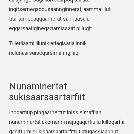
ingitserneqaqqusaannginnerat, aamma illut
titartarneqaqqaarnerat sannaasalu
eqqarsaatigineqartarnissaat pillugit
Tiilerilaami illunik eriagisarialinnik
nalunaarsuisoqarsimanngilaq.
Nunaminertat
sukisaarsaartarfiit
Inoqarfiup pingaarnertut inissisimaffiani
nunaminertat akornanni najugaqarfiullu killeqarfia
qanittumi sukisaarsaartarfittut atugassiaapput.