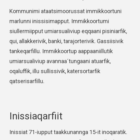
Kommunimi ataatsimoorussat immikkoortuni
marlunni inissisimapput. Immikkoortumi
siullermiipput umiarsualiviup eqqaani pisiniarfik,
qui, allakkerivik, banki, tarajorterivik. Gassiisivik
tankeqarfillu. Immikkoortup aappaaniillutik
umiarsualiviup avannaa´tungaani atuarfik,
oqaluffik, illu sullissivik, katersortarfik
qatserisarfillu.
Inissiaqarfiit
Inissiat 71-iupput taakkunannga 15-it inoqaratik.