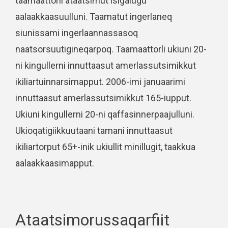
taamaattorli ataatsimut isigalugu
aalaakkaasuulluni. Taamatut ingerlaneq
siunissami ingerlaannassasoq
naatsorsuutigineqarpoq. Taamaattorli ukiuni 20-
ni kingullerni innuttaasut amerlassutsimikkut
ikiliartuinnarsimapput. 2006-imi januaarimi
innuttaasut amerlassutsimikkut 165-iupput.
Ukiuni kingullerni 20-ni qaffasinnerpaajulluni.
Ukioqatigiikkuutaani tamani innuttaasut
ikiliartorput 65+-inik ukiullit minillugit, taakkua
aalaakkaasimapput.
Ataatsimorussaqarfiit