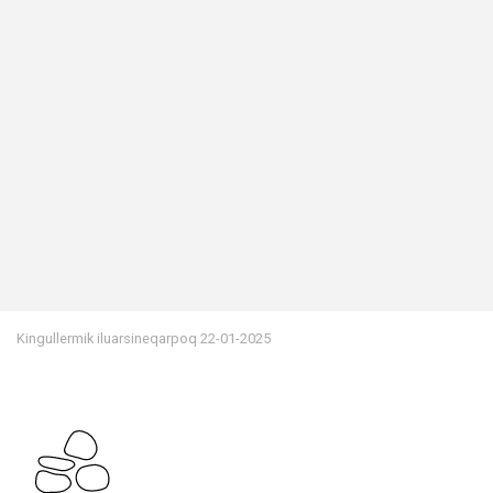
Kingullermik iluarsineqarpoq
22-01-2025