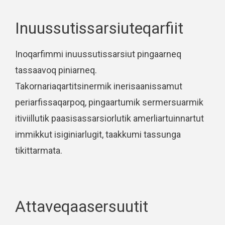
Inuussutissarsiuteqarfiit
Inoqarfimmi inuussutissarsiut pingaarneq
tassaavoq piniarneq.
Takornariaqartitsinermik inerisaanissamut
periarfissaqarpoq, pingaartumik sermersuarmik
itiviillutik paasisassarsiorlutik amerliartuinnartut
immikkut isiginiarlugit, taakkumi tassunga
tikittarmata.
Attaveqaasersuutit