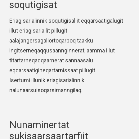
soqutigisat
Eriagisarialinnik soqutigisallit eqqarsaatigalugit
illut eriagisariallit pillugit
aalajangersagaliortoqarpoq taakku
ingitserneqaqqusaannginnerat, aamma illut
titartarneqaqqaarnerat sannaasalu
eqqarsaatigineqartarnissaat pillugit.
Isertumi illunik eriagisarialinnik
nalunaarsuisoqarsimanngilaq.
Nunaminertat
sukisaarsaartarfiit