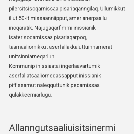
pilersitsisoqarnissaa pisariaqanngilaq. Ullumikkut
illut 50-it missaanniipput, amerlanerpaallu
inoqaratik. Najugaqarfimmi inissianik
isaterisoqarnissaa pisariaqarpoq,
taamaaliornikkut aserfallakkaluttuinnarnerat
unitsinniarneqarluni.
Kommunip inissiaatai ingerlaavartumik
aserfallatsaaliorneqassapput inissianik
piffissamut naleqquttunik peqarnissaa
qulakkeerniarlugu.
Allanngutsaaliuisitsinermi