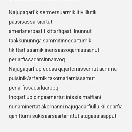
Najugaqarfik sermersuarmik itiviillutik
paasisassarsiortut
amerlanerpaat tikittarfigaat. Inunnut
taakkununnga sammitinneqartumik
tikittarfissamik inerisaasoqarnissaanut
periarfissaqarsinnaavoq.
Najugaqarfiup eqqaa qajartornissamut aamma
puisinik/arfernik takornariarnissamut
periarfissaqarluarpoq.
Inoqarfiup pingaarnertut inissisimaffiani
nunaminertat akornanni najugaqarfiullu killeqarfia
qanittumi sukisaarsaartarfittut atugassiaapput.