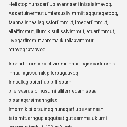
Helistop nunaqarfiup avannaani inissisimavoq.
Assartuinermut umiarsualivimmiit aqquteqarpoq,
taanna innaallagissiorfimmut, imeqarfimmut,
allaffimmut, illumik sullissivimmut, atuarfimmut,
iliveqarfimmut aamma ikuallaavimmut
attaveqaataavoq.
Inoqarfik umiarsualivimmi innaallagissiorfimmik
innaallagissamik pilersugaavoq.
Innaallagissiorfiup piffissami
pilersaarusiorfiusumi allilerneqarnissaa
pisariaqarsimanngilaq.
Imermik pilersuineq nunaqarfiup avannaani
tatsimit, erngup aqqutaatigut aamma ukiumi