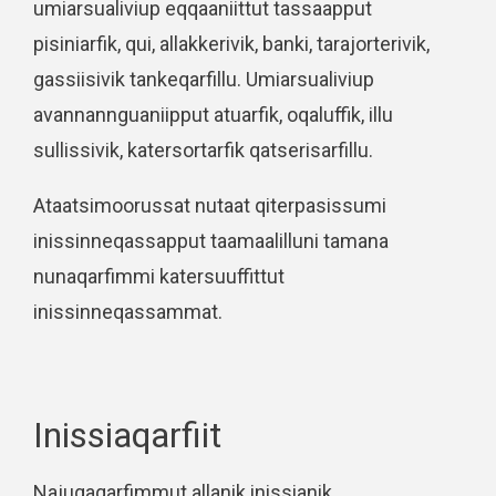
umiarsualiviup eqqaaniittut tassaapput
pisiniarfik, qui, allakkerivik, banki, tarajorterivik,
gassiisivik tankeqarfillu. Umiarsualiviup
avannannguaniipput atuarfik, oqaluffik, illu
sullissivik, katersortarfik qatserisarfillu.
Ataatsimoorussat nutaat qiterpasissumi
inissinneqassapput taamaalilluni tamana
nunaqarfimmi katersuuffittut
inissinneqassammat.
Inissiaqarfiit
Najugaqarfimmut allanik inissianik