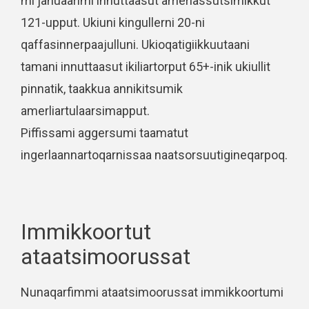
mi januaarimi innuttaasut amerlassutsimikkut
121-upput. Ukiuni kingullerni 20-ni
qaffasinnerpaajulluni. Ukioqatigiikkuutaani
tamani innuttaasut ikiliartorput 65+-inik ukiullit
pinnatik, taakkua annikitsumik
amerliartulaarsimapput.
Piffissami aggersumi taamatut
ingerlaannartoqarnissaa naatsorsuutigineqarpoq.
Immikkoortut
ataatsimoorussat
Nunaqarfimmi ataatsimoorussat immikkoortumi