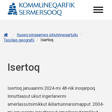
/
/
Iluseq pingaarneq qitiutinneqartullu
/
Isertoq
Tasiilaq-geografii
Isertoq
Isertoq januaarimi 2024-mi 48-nik inoqarpoq.
Innuttaasut ukiut ingerlanerini
amerlassutsimikkut ikiliartuinnarsimapput. 2004-