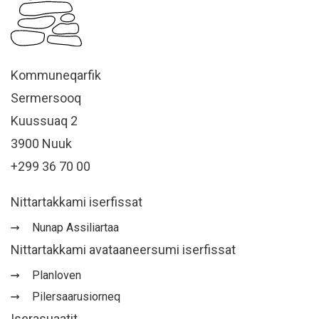
Kommuneqarfik
Sermersooq
Kuussuaq 2
3900 Nuuk
+299 36 70 00
Nittartakkami iserfissat
Nunap Assiliartaa
Nittartakkami avataaneersumi iserfissat
Planloven
Pilersaarusiorneq
Iserasuaatit