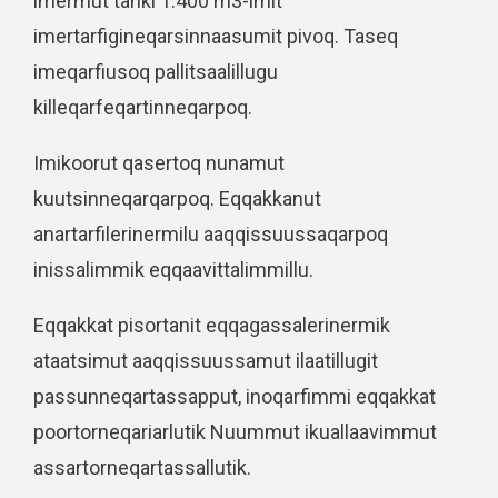
imermut tanki 1.400 m3-imit
imertarfigineqarsinnaasumit pivoq. Taseq
imeqarfiusoq pallitsaalillugu
killeqarfeqartinneqarpoq.
Imikoorut qasertoq nunamut
kuutsinneqarqarpoq. Eqqakkanut
anartarfilerinermilu aaqqissuussaqarpoq
inissalimmik eqqaavittalimmillu.
Eqqakkat pisortanit eqqagassalerinermik
ataatsimut aaqqissuussamut ilaatillugit
passunneqartassapput, inoqarfimmi eqqakkat
poortorneqariarlutik Nuummut ikuallaavimmut
assartorneqartassallutik.