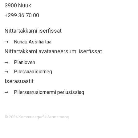
3900 Nuuk
+299 36 70 00
Nittartakkami iserfissat
Nunap Assiliartaa
Nittartakkami avataaneersumi iserfissat
Planloven
Pilersaarusiorneq
Iserasuaatit
Pilersaarusiornermi periusissiaq
©
2024
Kommuneqarfik Sermersooq