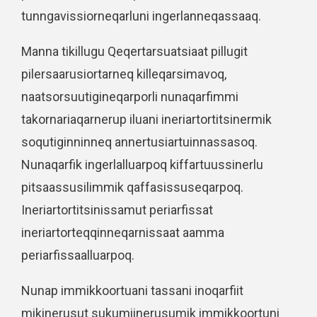
tunngavissiorneqarluni ingerlanneqassaaq.
Manna tikillugu Qeqertarsuatsiaat pillugit
pilersaarusiortarneq killeqarsimavoq,
naatsorsuutigineqarporli nunaqarfimmi
takornariaqarnerup iluani ineriartortitsinermik
soqutiginninneq annertusiartuinnassasoq.
Nunaqarfik ingerlalluarpoq kiffartuussinerlu
pitsaassusilimmik qaffasissuseqarpoq.
Ineriartortitsinissamut periarfissat
ineriartorteqqinneqarnissaat aamma
periarfissaalluarpoq.
Nunap immikkoortuani tassani inoqarfiit
mikinerusut sukumiinerusumik immikkoortuni