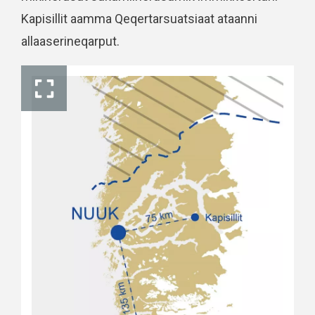
Kapisillit aamma Qeqertarsuatsiaat ataanni
allaaserineqarput.