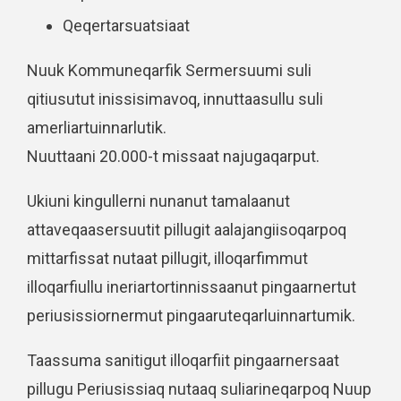
Qeqertarsuatsiaat
Nuuk Kommuneqarfik Sermersuumi suli
qitiusutut inissisimavoq, innuttaasullu suli
amerliartuinnarlutik.
Nuuttaani 20.000-t missaat najugaqarput.
Ukiuni kingullerni nunanut tamalaanut
attaveqaasersuutit pillugit aalajangiisoqarpoq
mittarfissat nutaat pillugit, illoqarfimmut
illoqarfiullu ineriartortinnissaanut pingaarnertut
periusissiornermut pingaaruteqarluinnartumik.
Taassuma sanitigut illoqarfiit pingaarnersaat
pillugu Periusissiaq nutaaq suliarineqarpoq Nuup