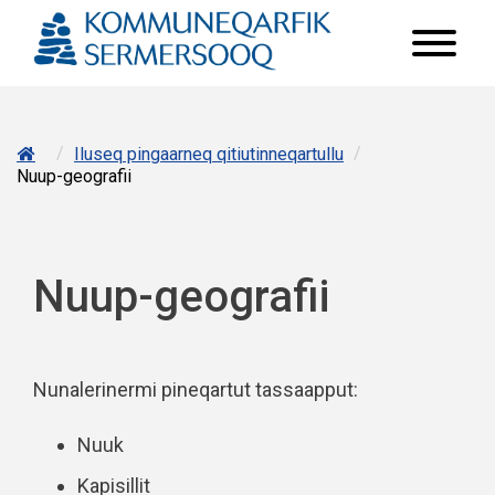
/
/
Iluseq pingaarneq qitiutinneqartullu
Nuup-geografii
Nuup-geografii
Nunalerinermi pineqartut tassaapput:
Nuuk
Kapisillit