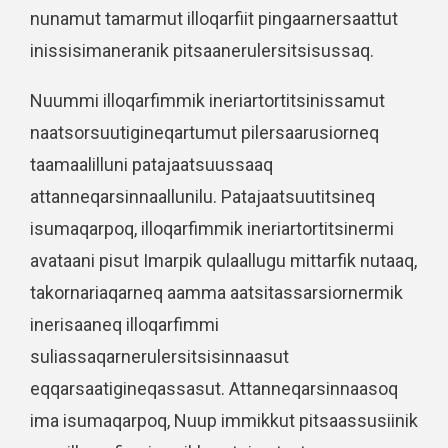
nunamut tamarmut illoqarfiit pingaarnersaattut
inissisimaneranik pitsaanerulersitsisussaq.
Nuummi illoqarfimmik ineriartortitsinissamut
naatsorsuutigineqartumut pilersaarusiorneq
taamaalilluni patajaatsuussaaq
attanneqarsinnaallunilu. Patajaatsuutitsineq
isumaqarpoq, illoqarfimmik ineriartortitsinermi
avataani pisut Imarpik qulaallugu mittarfik nutaaq,
takornariaqarneq aamma aatsitassarsiornermik
inerisaaneq illoqarfimmi
suliassaqarnerulersitsisinnaasut
eqqarsaatigineqassasut. Attanneqarsinnaasoq
ima isumaqarpoq, Nuup immikkut pitsaassusiinik