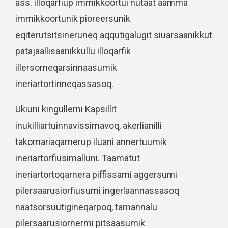
ass. illoqarfiup immikkoortui nutaat aamma
immikkoortunik pioreersunik
eqiterutsitsineruneq aqqutigalugit siuarsaanikkut
patajaallisaanikkullu illoqarfik
illersorneqarsinnaasumik
ineriartortinneqassasoq.
Ukiuni kingullerni Kapsillit
inukilliartuinnavissimavoq, akerlianilli
takornariaqarnerup iluani annertuumik
ineriartorfiusimalluni. Taamatut
ineriartortoqarnera piffissami aggersumi
pilersaarusiorfiusumi ingerlaannassasoq
naatsorsuutigineqarpoq, tamannalu
pilersaarusiornermi pitsaasumik