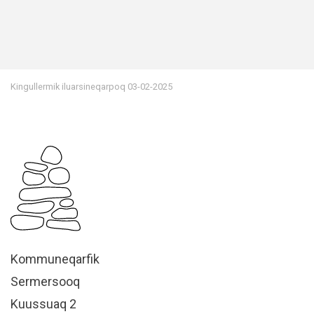
Kingullermik iluarsineqarpoq
03-02-2025
Kommuneqarfik
Sermersooq
Kuussuaq 2