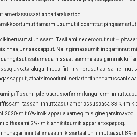
ut amerlassusaat appariaraluartoq
mmikkoortumut tamarmiusumut illoqarfittut pingaarnertut
 mikinerusut siunissami Tasiilami neqeroorutinut – pits
isinnaajunnaassapput. Nalinginnaasumik inoqarfinnut mik
rneqanngitsut isaterneqarnissaat aamma assigiimmik kiff
nissaq ukkataralugu. Inoqarfiit mikinerusut aalisarnermu
aqassapput, ataatsimoorluni ineriartortinneqartussanik 
aami
piffissami pilersaarusiorfimmi kingullermi innuttaas
iffissami tassani innuttaasut amerlassusaasa 33 %-imik 
mi
2020-mit 6%-imik apparialaarneq misigineqarsimavoq
mi
piffissami 2%-imik annikitsumik appariartoqarpoq.
i
nunaqarfinni tallimaasuni kisiartaalluni innuttaasut 8%-