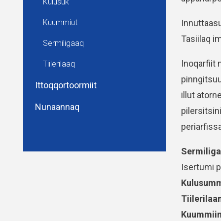
Kulusuk
Innuttaas
Kuummiut
Tasiilaq i
Sermiligaaq
Inoqarfiit
Tiilerilaaq
pinngitsuu
Ittoqqortoormiit
illut ato
Nunaannaq
pilersitsi
periarfiss
Sermilig
Isertumi p
Kulusum
Tiilerilaa
Kuummiin