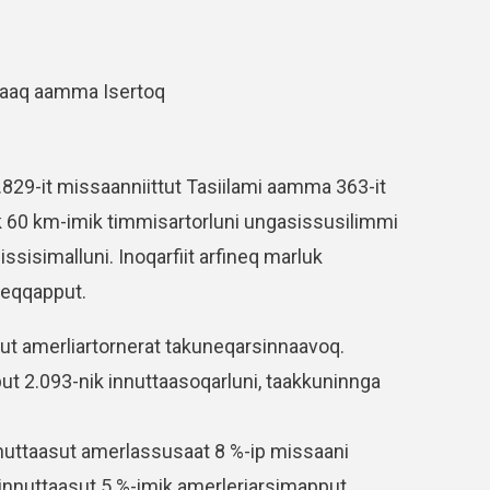
rilaaq aamma Isertoq
829-it missaanniittut Tasiilami aamma 363-it
mik 60 km-imik timmisartorluni ungasissusilimmi
sisimalluni. Inoqarfiit arfineq marluk
iteqqapput.
ut amerliartornerat takuneqarsinnaavoq.
t 2.093-nik innuttaasoqarluni, taakkuninnga
nnuttaasut amerlassusaat 8 %-ip missaani
 innuttaasut 5 %-imik amerleriarsimapput.