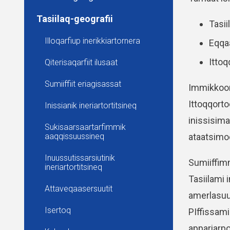
Tasiilaq-geografii
Tasii
Illoqarfiup inerikkiartornera
Eqqaa
Itto
Qiterisaqarfiit ilusaat
Sumiiffiit eriagisassat
Immikkoort
Ittoqqorto
Inissianik ineriartortitsineq
inissisima
Sukisaarsaartarfimmik
ataatsimoo
aaqqissuussineq
Inuussutissarsiutinik
Sumiiffim
ineriartortitsineq
Tasiilami
Attaveqaasersuutit
amerlasuut
Isertoq
PIffissami
appariarpo