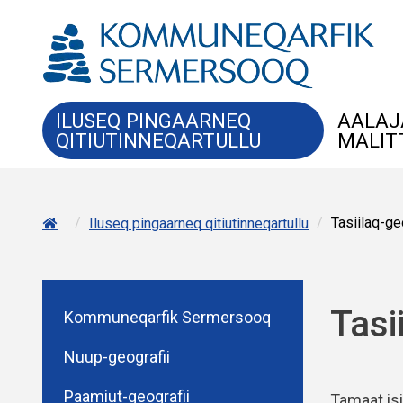
ILUSEQ PINGAARNEQ
AALAJ
QITIUTINNEQARTULLU
MALIT
/
/
Tasiilaq-ge
Iluseq pingaarneq qitiutinneqartullu
Tasi
Kommuneqarfik Sermersooq
Nuup-geografii
Paamiut-geografii
Tamaat is