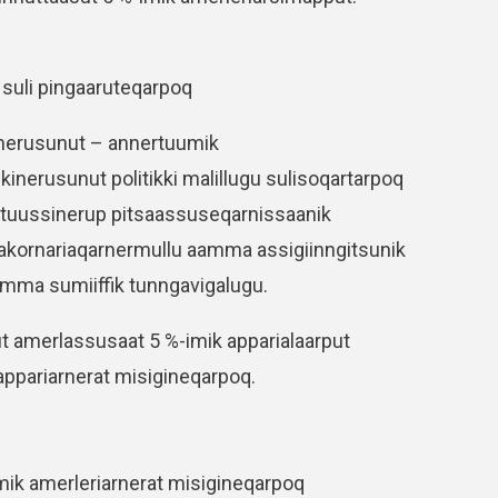
 suli pingaaruteqarpoq
aanerusunut – annertuumik
inerusunut politikki malillugu sulisoqartarpoq
artuussinerup pitsaassuseqarnissaanik
t takornariaqarnermullu aamma assigiinngitsunik
aamma sumiiffik tunngavigalugu.
ut amerlassusaat 5 %-imik apparialaarput
appariarnerat misigineqarpoq.
imik amerleriarnerat misigineqarpoq