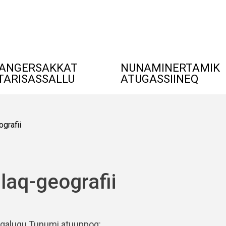
ANGERSAKKAT
NUNAMINERTAMIK
TARISASSALLU
ATUGASSIINEQ
ografii
ilaq-geografii
igalugu Tunumi atuuppoq: