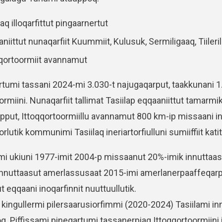
laq illoqarfittut pingaarnertut
niittut nunaqarfiit Kuummiit, Kulusuk, Sermiligaaq, Tiile
qqortoormiit avannamut
umi tassani 2024-mi 3.030-t najugaqarput, taakkunani 1.
ormiini. Nunaqarfiit tallimat Tasiilap eqqaaniittut tamar
pput, Ittoqqortoormiillu avannamut 800 km-ip missaani inis
rlutik kommunimi Tasiilaq ineriartorfiulluni sumiiffiit kat
mi ukiuni 1977-imit 2004-p missaanut 20%-imik innuttaas
 innuttaasut amerlassusaat 2015-imi amerlanerpaaffeqarpu
 eqqaani inoqarfinnit nuuttuullutik.
 kingullermi pilersaarusiorfimmi (2020-2024) Tasiilami i
q. Piffissami pineqartumi tassanerpiaq Ittoqqortoormiini